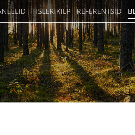
ANEELID
TISLERIKILP
REFERENTSID
B